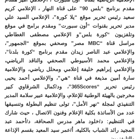
مقدم برنامج “بلس 90” على قناة النهار ، الإعلامي كريم
سعيد رئيس تحرير موقع “يلا كورة”، الإعلامي السيد علي
مدير تحرير بقنوات “أون سبورت” ومقدم برامج في موقع
وتلفزيون “كورة بلس”و الإعلامي مصطفى الغطاطي
مراسل قناة “MBC مصر” وصحفي بموقع “الجمهور”،
والإعلامي عبد الناصر زيدان مقدم برنامج “كورة بلدنا”،
والإعلامي محمد الأسيوطي الصحفي والناقد الرياضي،
والإعلامي إبراهيم خليفة إعلامي ومحلل رياضي، والإعلامية
سارة أمين مذيعة في قناة “هي”، والإعلامي أحمد يحيى
رئيس تحرير “365Scores”، ود/كمال الشرقاوي كبير
مخرجين بالهيئة الوطنية للإعلام، والإعلامية عبير سلامة المدير
التنفيذي لمجلة “نهر الأمل”، تولى تنظيم البطولة وتنسيقها
عدد من الأساتذة بكلية الإعلام وفنون الاتصال ، حيث شارك
في التنظيم: د/خلود ماهر مدرس الصحافة، د/أحمد عبد
المجيد رائد الشباب بالكلية، أ/عمر سيد المعيد بقسم الإذاعة
والتليفزيون ،