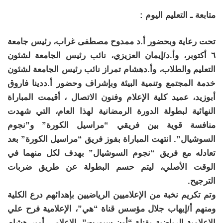
متابعة ـ التعليم اليوم :
تحت رعاية وبحضور أ.د ممدوح مصطفى غراب، رئيس جامعة
٦ أكتوبر، وأ.د/إيمان العزيزي، نائب رئيس الجامعة لشئون
التعليم والطلاب، وأ.دهشام تمراز نائب رئيس الجامعة لشئون
خدمة المجتمع وتنمية البيئة وبإشراف وحضور أ.ددينا فاروق
أبوزيد، عميد كلية الإعلام وفنون الاتصال ، أقيمت المباراة
النهائية لبطولة الدورة الرمضانية لهذا العام، التي شهدت
منافسة قوية بين فريقي “مراسيل الكورة” و”نجوم
السوشيال”. انتهت المباراة بفوز فريق “مراسيل الكورة” بعد
تعادله مع فريق “نجوم السوشيال” بهدف لكل منهما في
الوقت الأصلي، ليتم حسم البطولة عن طريق ضربات
الترجيح.
وتم تكريم نخبة من الإعلاميين الرياضيين بإهدائهم درع الكلية
ومنهم أ/إيهاب جلال مؤسس قناة “هي”، الإعلامية فرح علي
الإعلامية الرياضية بقناة “أون سبورت”، الإعلامي أمير هشام