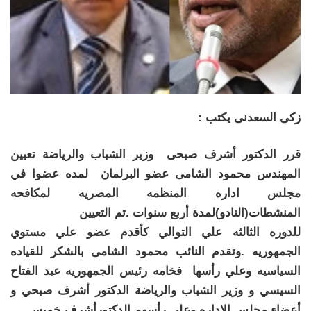
زكى السعدنى يكتب :
قرر الدكتور أشرف صبحى وزير الشباب والرياضة تعيين
المهندس محمود الشامى عضو البرلمان لمده عضوا في
مجلس اداره المنظمه المصريه لمكافحه
المنشطات(النادو)لمدة أربع سنوات .تم التعيين
للدوره الثالثه علي التوالي كأقدم عضو علي مستوي
الجمهوريه .وتقدم النائب محمود الشامى بالشكر للقياده
السياسيه وعلي رأسها فخامه رئيس الجمهوريه عبد الفتاح
السيسي و وزير الشباب والرياضة الدكتور أشرف صبحي و
أعضاء مجلس الاداره وعلي رأسهم الدكتورأشرف خميس