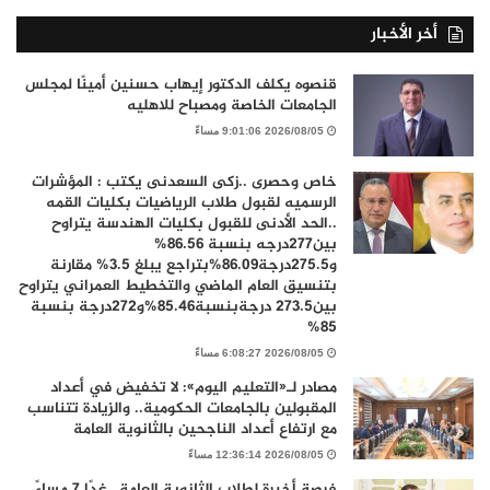
أخر الأخبار
قنصوه يكلف الدكتور إيهاب حسنين أمينًا لمجلس
الجامعات الخاصة ومصباح للاهليه
2026/08/05 9:01:06 مساءً
خاص وحصرى ..زكى السعدنى يكتب : المؤشرات
الرسميه لقبول طلاب الرياضيات بكليات القمه
..الحد الأدنى للقبول بكليات الهندسة يتراوح
بين277درجه بنسبة 86.56%
و275.5درجة86.09%بتراجع يبلغ 3.5% مقارنة
بتنسيق العام الماضي والتخطيط العمراني يتراوح
بين273.5 درجةبنسبة85.46%و272درجة بنسبة
85%
2026/08/05 6:08:27 مساءً
مصادر لـ«التعليم اليوم»: لا تخفيض في أعداد
المقبولين بالجامعات الحكومية.. والزيادة تتناسب
مع ارتفاع أعداد الناجحين بالثانوية العامة
2026/08/05 12:36:14 مساءً
فرصة أخيرة لطلاب الثانوية العامة.. غدًا 7 مساءً