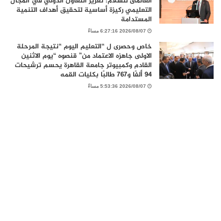
العالمى للسلام: تعزيز التعاون الدولي في المجال
التعليمي ركيزة أساسية لتحقيق أهداف التنمية
المستدامة
2026/08/07 6:27:16 مساءً
خاص وحصرى ل “التعليم اليوم “نتيجة المرحلة
الاولى جاهزه الاعتماد من” قنصوه “يوم الاثنين
القادم وكمبيوتر جامعة القاهرة يحسم ترشيحات
94 ألفًا و767 طالبًا بكليات القمه
2026/08/07 5:53:36 مساءً