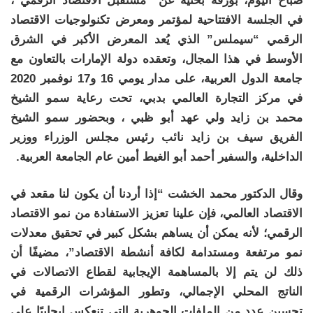
صباح اليوم، بورقة بحثية عن “مستقبل الاقتصاد الرقمي”،
في الجلسة الافتتاحية لمؤتمر ومعرض تكنولوجيات الاقتصاد
الرقمي “سيملس” الذي يُعد المعرض الأكبر في الشرق
الأوسط في هذا المجال، وتعقده دولة الإمارات بالتعاون مع
جامعة الدول العربية، على مدار يومي 16 و17 نوفمبر 2020
في مركز التجارة العالمي بدبي، تحت رعاية سمو الشيخ
محمد بن زايد ولي عهد أبو ظبي ، وبحضور سمو الشيخ
الفريق سيف بن زايد نائب رئيس مجلس الوزراء ووزير
الداخلية، والسفير أحمد أبو الغيط أمين عام الجامعة العربية.
وقال الدكتور محمد الخشت “إذا أردنا أن يكون لنا مقعد في
الاقتصاد العالمي، فإن علينا تعزيز الاستفادة من نمو الاقتصاد
الرقمي؛ لأنه يمكن أن يساهم بشكل كبير في تحقيق معدلات
نمو مرتفعة ومستدامة لكافة أنشطة الاقتصاد”، مضيفًا أن
ذلك لن يتم إلا بالمساهمة الإيجابية لقطاع الاتصالات في
الناتج المحلي الإجمالي، وتطور المؤشرات الرقمية في
تحسين عدد من الملفات الجوهرية التي تنعكس إيجابيًا على