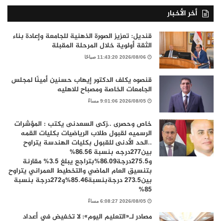
أخر الأخبار
قنديل: تعزيز الصورة الذهنية للجامعة وإعادة بناء
الثقة أولوية خلال المرحلة المقبلة
2026/08/06 11:43:20 صباحًا
قنصوه يكلف الدكتور إيهاب حسنين أمينًا لمجلس
الجامعات الخاصة ومصباح للاهليه
2026/08/05 9:01:06 مساءً
خاص وحصرى ..زكى السعدنى يكتب : المؤشرات
الرسميه لقبول طلاب الرياضيات بكليات القمه
..الحد الأدنى للقبول بكليات الهندسة يتراوح
بين277درجه بنسبة 86.56%
و275.5درجة86.09%بتراجع يبلغ 3.5% مقارنة
بتنسيق العام الماضي والتخطيط العمراني يتراوح
بين273.5 درجةبنسبة85.46%و272درجة بنسبة
85%
2026/08/05 6:08:27 مساءً
مصادر لـ«التعليم اليوم»: لا تخفيض في أعداد