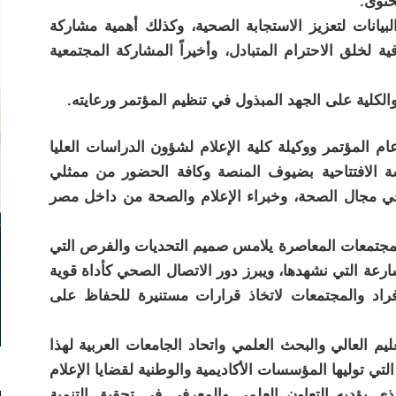
حتوى.
يانات لتعزيز الاستجابة الصحية، وكذلك أهمية مشاركة
لخلق الاحترام المتبادل، وأخيراً المشاركة المجتمعية
الكلية على الجهد المبذول في تنظيم المؤتمر ورعايته.
م المؤتمر ووكيلة كلية الإعلام لشؤون الدراسات العليا
سة الافتتاحية بضيوف المنصة وكافة الحضور من ممثلي
 في مجال الصحة، وخبراء الإعلام والصحة من داخل مصر
مجتمعات المعاصرة يلامس صميم التحديات والفرص التي
عة التي نشهدها، ويبرز دور الاتصال الصحي كأداة قوية
أفراد والمجتمعات لاتخاذ قرارات مستنيرة للحفاظ على
يم العالي والبحث العلمي واتحاد الجامعات العربية لهذا
التي توليها المؤسسات الأكاديمية والوطنية لقضايا الإعلام
لذي يؤديه التعاون العلمي والمعرفي في تحقيق التنمية