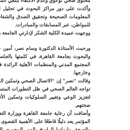
محتوى صحي توعوي وعدم الاكتفاء بتلقي الم
وأكدت على دور مراكز البحوث في تحليل الب
المعلومات الصحيحة وتحقيق الصدق والشفافية 
للمواطن، عبر المسابقات والمبادرات.
ووجهت عميدة الكلية الشكر لإدارتي الجامعة و
ورحبت الأستاذة الدكتورة وسام نصر، أمين عا
والبحوث بجامعة القاهرة، في كلمتها بالجل
المجتمع المدني والمنظمات الأهلية الرائدة
وخارجها.
وقالت “نصر” إن “الاتصال الصحي وتمكين ال
تواجه العالم الصحي في ظل التطورات المتسار
لتعزيز الوعي وتغيير السلوكيات وتمكين ال
صحتهم.
وأضافت أن رعاية جامعة القاهرة ووزارة التعل
المؤتمر يعد دليلًا قاطعًا على الأهمية القصوى 
والصحة، وإيمانها الراسخ بالدور المحوري ا