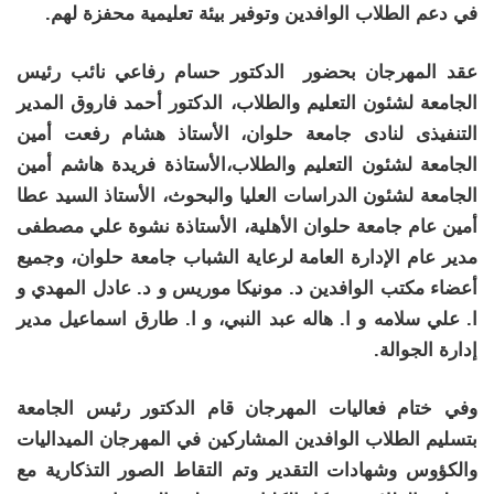
في دعم الطلاب الوافدين وتوفير بيئة تعليمية محفزة لهم.
عقد المهرجان بحضور الدكتور حسام رفاعي نائب رئيس
الجامعة لشئون التعليم والطلاب، الدكتور أحمد فاروق المدير
التنفيذى لنادى جامعة حلوان، الأستاذ هشام رفعت أمين
الجامعة لشئون التعليم والطلاب،الأستاذة فريدة هاشم أمين
الجامعة لشئون الدراسات العليا والبحوث، الأستاذ السيد عطا
أمين عام جامعة حلوان الأهلية، الأستاذة نشوة علي مصطفى
مدير عام الإدارة العامة لرعاية الشباب جامعة حلوان، وجميع
أعضاء مكتب الوافدين د. مونيكا موريس و د. عادل المهدي و
ا. علي سلامه و ا. هاله عبد النبي، و ا. طارق اسماعيل مدير
إدارة الجوالة.
وفي ختام فعاليات المهرجان قام الدكتور رئيس الجامعة
بتسليم الطلاب الوافدين المشاركين في المهرجان الميداليات
والكؤوس وشهادات التقدير وتم التقاط الصور التذكارية مع