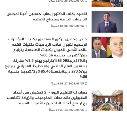
2026/08/06 11:43:20 صباحًا
قنصوه يكلف الدكتور إيهاب حسنين أمينًا لمجلس
الجامعات الخاصة ومصباح للاهليه
2026/08/05 9:01:06 مساءً
خاص وحصرى ..زكى السعدنى يكتب : المؤشرات
الرسميه لقبول طلاب الرياضيات بكليات القمه
..الحد الأدنى للقبول بكليات الهندسة يتراوح
بين277درجه بنسبة 86.56%
و275.5درجة86.09%بتراجع يبلغ 3.5% مقارنة
بتنسيق العام الماضي والتخطيط العمراني يتراوح
بين273.5 درجةبنسبة85.46%و272درجة بنسبة
85%
2026/08/05 6:08:27 مساءً
مصادر لـ«التعليم اليوم»: لا تخفيض في أعداد
المقبولين بالجامعات الحكومية.. والزيادة تتناسب
مع ارتفاع أعداد الناجحين بالثانوية العامة
2026/08/05 12:36:14 مساءً