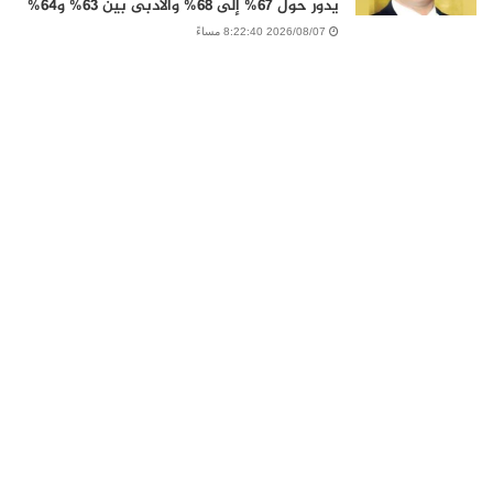
يدور حول 67% إلى 68% والادبى بين 63% و64%
2026/08/07 8:22:40 مساءً