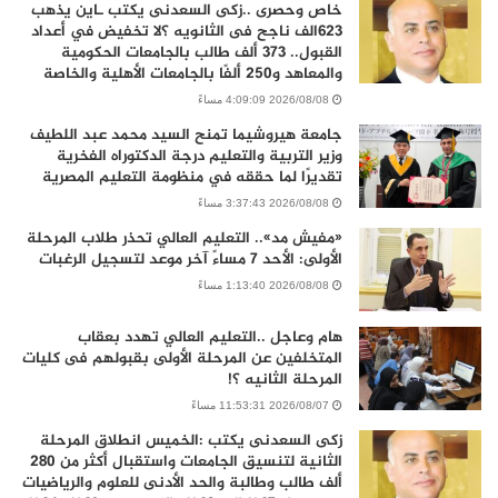
خاص وحصرى ..زكى السعدنى يكتب ـاين يذهب
٦٢٣الف ناجح فى الثانويه ؟لا تخفيض في أعداد
القبول.. 373 ألف طالب بالجامعات الحكومية
والمعاهد و250 ألفًا بالجامعات الأهلية والخاصة
2026/08/08 4:09:09 مساءً
جامعة هيروشيما تمنح السيد محمد عبد اللطيف
وزير التربية والتعليم درجة الدكتوراه الفخرية
تقديرًا لما حققه في منظومة التعليم المصرية
2026/08/08 3:37:43 مساءً
«مفيش مد».. التعليم العالي تحذر طلاب المرحلة
الأولى: الأحد 7 مساءً آخر موعد لتسجيل الرغبات
2026/08/08 1:13:40 مساءً
هام وعاجل ..التعليم العالي تهدد بعقاب
المتخلفين عن المرحلة الأولى بقبولهم فى كليات
المرحلة الثانيه ؟!
2026/08/07 11:53:31 مساءً
زكى السعدنى يكتب :الخميس انطلاق المرحلة
الثانية لتنسيق الجامعات واستقبال أكثر من 280
ألف طالب وطالبة والحد الأدنى للعلوم والرياضيات