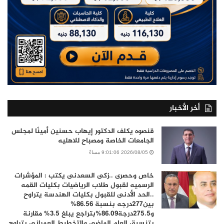
أخر الأخبار
قنصوه يكلف الدكتور إيهاب حسنين أمينًا لمجلس
الجامعات الخاصة ومصباح للاهليه
2026/08/05 9:01:06 مساءً
خاص وحصرى ..زكى السعدنى يكتب : المؤشرات
الرسميه لقبول طلاب الرياضيات بكليات القمه
..الحد الأدنى للقبول بكليات الهندسة يتراوح
بين277درجه بنسبة 86.56%
و275.5درجة86.09%بتراجع يبلغ 3.5% مقارنة
بتنسيق العام الماضي والتخطيط العمراني يتراوح