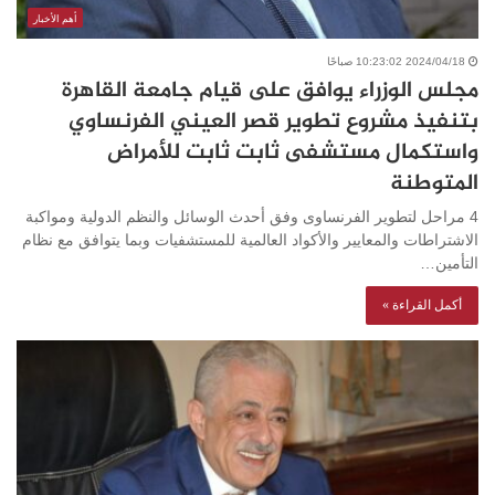
أهم الأخبار
2024/04/18 10:23:02 صباحًا
مجلس الوزراء يوافق على قيام جامعة القاهرة
بتنفيذ مشروع تطوير قصر العيني الفرنساوي
واستكمال مستشفى ثابت ثابت للأمراض
المتوطنة
4 مراحل لتطوير الفرنساوى وفق أحدث الوسائل والنظم الدولية ومواكبة
الاشتراطات والمعايير والأكواد العالمية للمستشفيات وبما يتوافق مع نظام
التأمين…
أكمل القراءة »