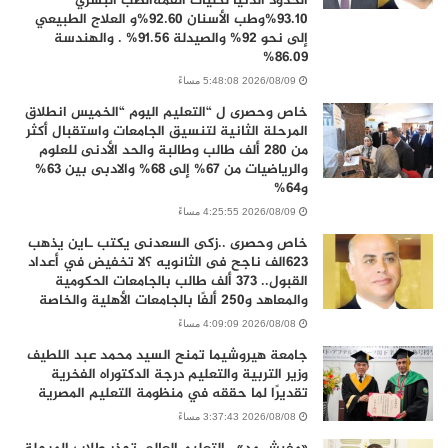
الحدود الدنيا لكليات القمةالطب البشري
93.10%وطب الأسنان 92.60%و العلاج الطبيعي
إلى نحو 92% والصيدلة 91.56% . والهندسة
86.09%
2026/08/09 5:48:08 مساءً
خاص وحصرى ل “التعليم اليوم “الخميس انطلاق
المرحلة الثانية لتنسيق الجامعات واستقبال أكثر
من 280 ألف طالب وطالبة والحد الأدنى للعلوم
والرياضيات من 67% إلى 68% والادبى بين 63%
و64%
2026/08/09 4:25:55 مساءً
خاص وحصرى ..زكى السعدنى يكتب ـاين يذهب
٦٢٣الف ناجح فى الثانويه ؟لا تخفيض في أعداد
القبول.. 373 ألف طالب بالجامعات الحكومية
والمعاهد و250 ألفًا بالجامعات الأهلية والخاصة
2026/08/08 4:09:09 مساءً
جامعة هيروشيما تمنح السيد محمد عبد اللطيف
وزير التربية والتعليم درجة الدكتوراه الفخرية
تقديرًا لما حققه في منظومة التعليم المصرية
2026/08/08 3:37:43 مساءً