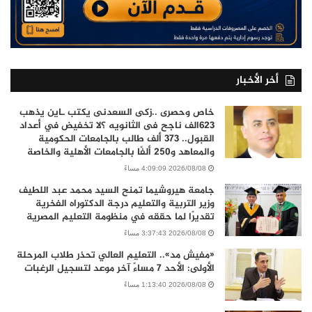
أخر الأخبار
خاص وحصرى ..زكى السعدنى يكتب ـاين يذهب
٦٢٣الف ناجح فى الثانويه ؟لا تخفيض في أعداد
القبول.. 373 ألف طالب بالجامعات الحكومية
والمعاهد و250 ألفًا بالجامعات الأهلية والخاصة
2026/08/08 4:09:09 مساءً
جامعة هيروشيما تمنح السيد محمد عبد اللطيف
وزير التربية والتعليم درجة الدكتوراه الفخرية
تقديرًا لما حققه في منظومة التعليم المصرية
2026/08/08 3:37:43 مساءً
«مفيش مد».. التعليم العالي تحذر طلاب المرحلة
الأولى: الأحد 7 مساءً آخر موعد لتسجيل الرغبات
2026/08/08 1:13:40 مساءً