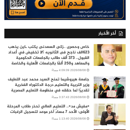
أخر الأخبار
خاص وحصرى ..زكى السعدنى يكتب ـاين يذهب
٦٢٣الف ناجح فى الثانويه ؟لا تخفيض في أعداد
القبول.. 373 ألف طالب بالجامعات الحكومية
والمعاهد و250 ألفًا بالجامعات الأهلية والخاصة
2026/08/08 4:09:09 مساءً
جامعة هيروشيما تمنح السيد محمد عبد اللطيف
وزير التربية والتعليم درجة الدكتوراه الفخرية
تقديرًا لما حققه في منظومة التعليم المصرية
2026/08/08 3:37:43 مساءً
«مفيش مد».. التعليم العالي تحذر طلاب المرحلة
الأولى: الأحد 7 مساءً آخر موعد لتسجيل الرغبات
2026/08/08 1:13:40 مساءً