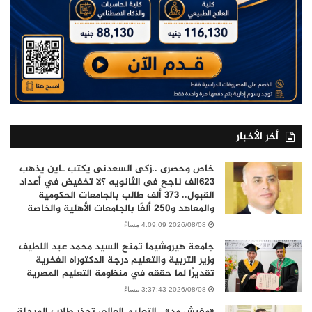
أخر الأخبار
خاص وحصرى ..زكى السعدنى يكتب ـاين يذهب
٦٢٣الف ناجح فى الثانويه ؟لا تخفيض في أعداد
القبول.. 373 ألف طالب بالجامعات الحكومية
والمعاهد و250 ألفًا بالجامعات الأهلية والخاصة
2026/08/08 4:09:09 مساءً
جامعة هيروشيما تمنح السيد محمد عبد اللطيف
وزير التربية والتعليم درجة الدكتوراه الفخرية
تقديرًا لما حققه في منظومة التعليم المصرية
2026/08/08 3:37:43 مساءً
«مفيش مد».. التعليم العالي تحذر طلاب المرحلة