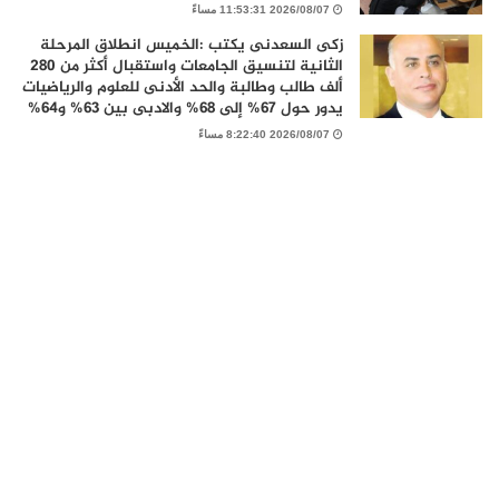
2026/08/07 11:53:31 مساءً
زكى السعدنى يكتب :الخميس انطلاق المرحلة
الثانية لتنسيق الجامعات واستقبال أكثر من 280
ألف طالب وطالبة والحد الأدنى للعلوم والرياضيات
يدور حول 67% إلى 68% والادبى بين 63% و64%
2026/08/07 8:22:40 مساءً