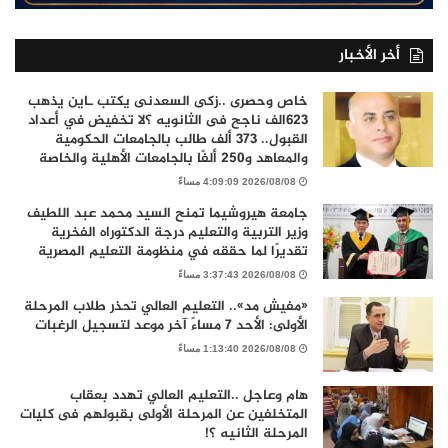
أخر الأخبار
خاص وحصرى ..زكى السعدنى يكتب ـاين يذهب
٦٢٣الف ناجح فى الثانويه ؟لا تخفيض في أعداد
القبول.. 373 ألف طالب بالجامعات الحكومية
والمعاهد و250 ألفًا بالجامعات الأهلية والخاصة
2026/08/08 4:09:09 مساءً
جامعة هيروشيما تمنح السيد محمد عبد اللطيف
وزير التربية والتعليم درجة الدكتوراه الفخرية
تقديرًا لما حققه في منظومة التعليم المصرية
2026/08/08 3:37:43 مساءً
«مفيش مد».. التعليم العالي تحذر طلاب المرحلة
الأولى: الأحد 7 مساءً آخر موعد لتسجيل الرغبات
2026/08/08 1:13:40 مساءً
هام وعاجل ..التعليم العالي تهدد بعقاب
المتخلفين عن المرحلة الأولى بقبولهم فى كليات
المرحلة الثانيه ؟!