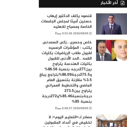
أخر الأخبار
قنصوه يكلف الدكتور إيهاب
حسنين أمينًا لمجلس الجامعات
الخاصة ومصباح للاهليه
2026/08/05 9:01:06 مساءً
خاص وحصرى ..زكى السعدنى
يكتب : المؤشرات الرسميه
لقبول طلاب الرياضيات بكليات
القمه ..الحد الأدنى للقبول
بكليات الهندسة يتراوح
بين277درجه بنسبة 86.56%
و275.5درجة86.09%بتراجع يبلغ
3.5% مقارنة بتنسيق العام
الماضي والتخطيط العمراني
يتراوح بين273.5
درجةبنسبة85.46%و272درجة
بنسبة 85%
2026/08/05 6:08:27 مساءً
مصادر لـ«التعليم اليوم»: لا
تخفيض في أعداد المقبولين