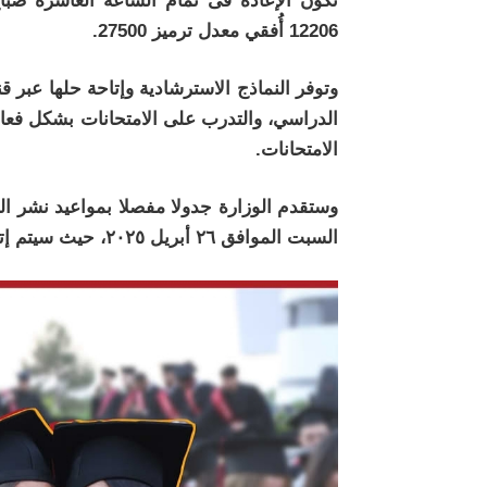
تكون الإعادة فى تمام الساعة العاشرة صباح
12206 أُفقي معدل ترميز 27500.
الدراسي، والتدرب على الامتحانات بشكل فعا
الامتحانات.
السبت الموافق ٢٦ أبريل ٢٠٢٥، حيث سيتم إتاحة نماذج مادة واحدة يوميا.