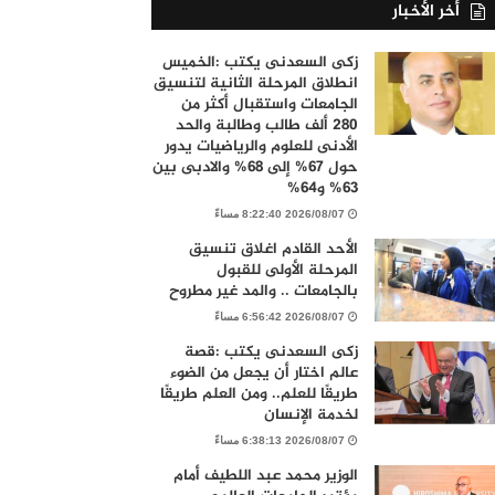
أخر الأخبار
زكى السعدنى يكتب :الخميس
انطلاق المرحلة الثانية لتنسيق
الجامعات واستقبال أكثر من
280 ألف طالب وطالبة والحد
الأدنى للعلوم والرياضيات يدور
حول 67% إلى 68% والادبى بين
63% و64%
2026/08/07 8:22:40 مساءً
الأحد القادم اغلاق تنسيق
المرحلة الأولى للقبول
بالجامعات .. والمد غير مطروح
2026/08/07 6:56:42 مساءً
زكى السعدنى يكتب :قصة
عالم اختار أن يجعل من الضوء
طريقًا للعلم.. ومن العلم طريقًا
لخدمة الإنسان
2026/08/07 6:38:13 مساءً
الوزير محمد عبد اللطيف أمام