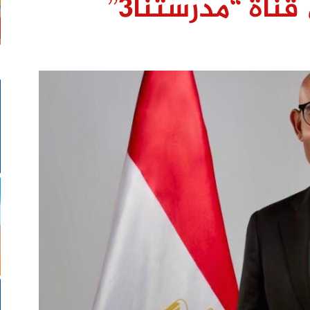
قناة “مدرستنا٣”