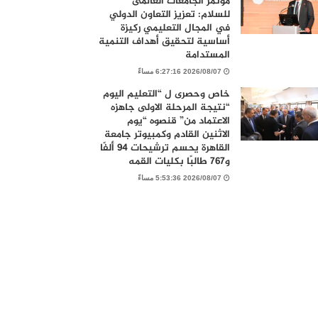
مؤتمر الجامعات العالمى
للسلام: تعزيز التعاون الدولي
في المجال التعليمي ركيزة
أساسية لتحقيق أهداف التنمية
المستدامة
2026/08/07 6:27:16 مساءً
خاص وحصرى ل “التعليم اليوم
“نتيجة المرحلة الاولى جاهزه
الاعتماد من” قنصوه “يوم
الاثنين القادم وكمبيوتر جامعة
القاهرة يحسم ترشيحات 94 ألفًا
و767 طالبًا بكليات القمه
2026/08/07 5:53:36 مساءً