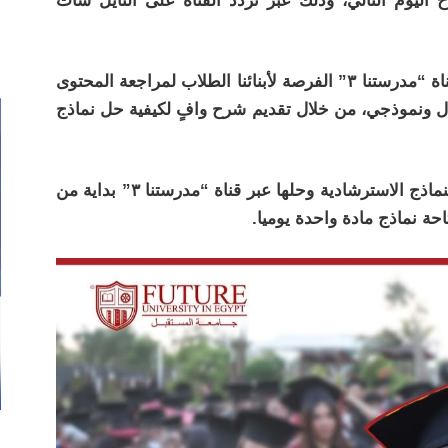
 اليوم التالي، وذلك عبر تردد القناة على النايل سات
وتوفر النماذج الاسترشادية وإتاحة حلها عبر قناة “مدرستنا ٣” الفرصة لأبنائنا الطلاب لمراجعة المحتوى
ل ونموذجي، من خلال تقديم شرح وافٍ لكيفية حل نماذج
وستقدم الوزارة جدولا مفصلا بمواعيد نشر النماذج الاسترشادية وحلها عبر قناة “مدرستنا ٣” بداية من