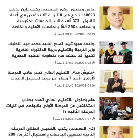
خاص وحصرى ..زكى السعدنى يكتب ـاين يذهب
٦٢٣الف ناجح فى الثانويه ؟لا تخفيض في أعداد
القبول.. 373 ألف طالب بالجامعات الحكومية
والمعاهد و250 ألفًا بالجامعات الأهلية والخاصة
2026/08/08 4:09:09 مساءً
جامعة هيروشيما تمنح السيد محمد عبد اللطيف
وزير التربية والتعليم درجة الدكتوراه الفخرية
تقديرًا لما حققه في منظومة التعليم المصرية
2026/08/08 3:37:43 مساءً
«مفيش مد».. التعليم العالي تحذر طلاب المرحلة
الأولى: الأحد 7 مساءً آخر موعد لتسجيل الرغبات
2026/08/08 1:13:40 مساءً
هام وعاجل ..التعليم العالي تهدد بعقاب
المتخلفين عن المرحلة الأولى بقبولهم فى كليات
المرحلة الثانيه ؟!
2026/08/07 11:53:31 مساءً
زكى السعدنى يكتب :الخميس انطلاق المرحلة
الثانية لتنسيق الجامعات واستقبال أكثر من 280