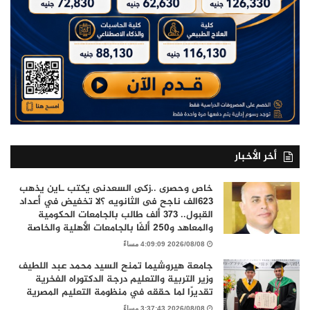
أخر الأخبار
خاص وحصرى ..زكى السعدنى يكتب ـاين يذهب
٦٢٣الف ناجح فى الثانويه ؟لا تخفيض في أعداد
القبول.. 373 ألف طالب بالجامعات الحكومية
والمعاهد و250 ألفًا بالجامعات الأهلية والخاصة
2026/08/08 4:09:09 مساءً
جامعة هيروشيما تمنح السيد محمد عبد اللطيف
وزير التربية والتعليم درجة الدكتوراه الفخرية
تقديرًا لما حققه في منظومة التعليم المصرية
2026/08/08 3:37:43 مساءً