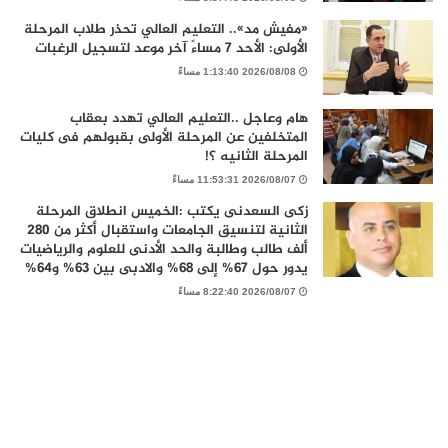
«مفيش مد».. التعليم العالي تحذر طلاب المرحلة
الأولى: الأحد 7 مساءً آخر موعد لتسجيل الرغبات
2026/08/08 1:13:40 مساءً
هام وعاجل ..التعليم العالي تهدد بعقاب
المتخلفين عن المرحلة الأولى بقبولهم فى كليات
المرحلة الثانيه ؟!
2026/08/07 11:53:31 مساءً
زكى السعدنى يكتب :الخميس انطلاق المرحلة
الثانية لتنسيق الجامعات واستقبال أكثر من 280
ألف طالب وطالبة والحد الأدنى للعلوم والرياضيات
يدور حول 67% إلى 68% والادبى بين 63% و64%
2026/08/07 8:22:40 مساءً