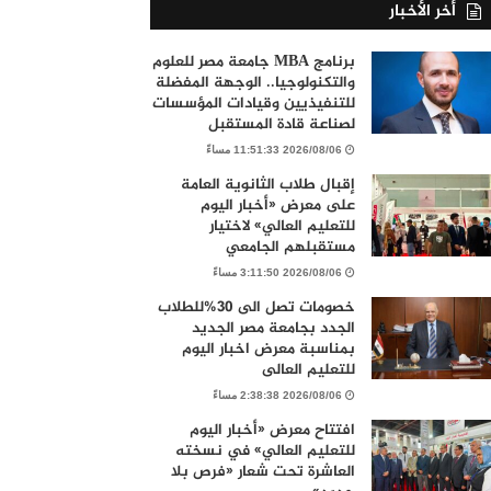
أخر الأخبار
برنامج MBA جامعة مصر للعلوم
والتكنولوجيا.. الوجهة المفضلة
للتنفيذيين وقيادات المؤسسات
لصناعة قادة المستقبل
2026/08/06 11:51:33 مساءً
إقبال طلاب الثانوية العامة
على معرض «أخبار اليوم
للتعليم العالي» لاختيار
مستقبلهم الجامعي
2026/08/06 3:11:50 مساءً
خصومات تصل الى 30%للطلاب
الجدد بجامعة مصر الجديد
بمناسبة معرض اخبار اليوم
للتعليم العالى
2026/08/06 2:38:38 مساءً
افتتاح معرض «أخبار اليوم
للتعليم العالي» في نسخته
العاشرة تحت شعار «فرص بلا