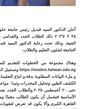
أعلن الدكتور السيد قنديل رئيس جامعة حلوا
٢٠٢٥ /٢٠٢٦ ذلك الطلاب الجدد والقد
الفنية، وذلك تحت رعاية الدكتور السيد قن
الجامعة لشئون التعليم والطلاب.
وهناك مجموعة من الخطوات للتقديم للم
https://modon.helwan.edu.eg وتسجيل الدخول باستخدام اسم المستخدم وكلمة المرور.
و ملء البيانات المطلوبة بدقة.و اتباع التعلي
حتى ٢٠ أغسطس ٢٠٢٥.وال
الأساسية فتشمل أن يكون الطالب مقيدًا وم
القاهرة الكبرى.وألا يكون قد تعرض لعقوبات تأ