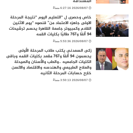
المستدامة
2026/08/07 6:27:16 مساءً
خاص وحصرى ل “التعليم اليوم “نتيجة المرحلة
الاولى جاهزه الاعتماد من” قنصوه “يوم الاثنين
القادم وكمبيوتر جامعة القاهرة يحسم ترشيحات
94 ألفًا و767 طالبًا بكليات القمه
2026/08/07 5:53:36 مساءً
زكى السعدنى يكتب طلاب المرحلة الأولى
يحسمون 94 ألفًا و767 مقعد بكليات القمه وباقى
الكليات الجامعيه ..والطب والأسنان والصيدلة
والعلاج الطبيعي والهندسه والاقتصاد والالسن
خارج حسابات المرحلة الثانيه
2026/08/07 3:50:13 مساءً