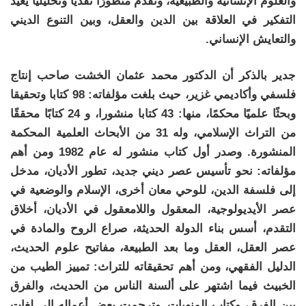
والعلوم الإنسانية والطبيعية، وتقدم منظورًا نقديًا وتحليليًا يعيد
التفكير في العلاقة بين الدين والعقل، وبين التنوع الديني
والتعايش الإنساني.
جدير بالذكر أن الدكتور محمد عثمان الخشت صاحب إنتاج
فلسفي وأكاديمي غزير، حيث بلغت مؤلفاته: 98 كتابا وتحقيقا
وبحثًا علميًا محكمًا، منها: 43 كتابا منشورا، و 24 كتابًا محققًا
من التراث الإسلامي، وله 31 من الأبحاث العلمية المحكمة
المنشورة. وصدر أول كتاب منشور له عام 1982 ومن أهم
مؤلفاته: نحو تأسيس عصر ديني جديد، تطور الأديان، مدخل
إلى فلسفة الدين، للوحي معان أخرى، الإسلام والوضعية في
عصر الأيديولوجية، المعقول واللامعقول في الأديان، أخلاق
التقدم، أسس بناء الدولة الحديثة، صراع الروح والمادة في
عصر العقل، العقل وما بعد الطبيعة، مفاتيح علوم الحديث،
الدليل الفقهي، ومن أهم تحقيقاته للتراث: تمييز الطيب من
الخبيث فيما اشتهر على ألسنة الناس من الحديث، والفرق
بين الفرق، وكتاب المنهيات. وترجمت بعض أعماله إلى لغات