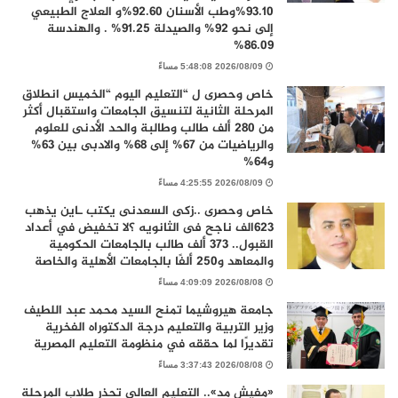
93.10%وطب الأسنان 92.60%و العلاج الطبيعي
إلى نحو 92% والصيدلة 91.25% . والهندسة
86.09%
2026/08/09 5:48:08 مساءً
خاص وحصرى ل “التعليم اليوم “الخميس انطلاق
المرحلة الثانية لتنسيق الجامعات واستقبال أكثر
من 280 ألف طالب وطالبة والحد الأدنى للعلوم
والرياضيات من 67% إلى 68% والادبى بين 63%
و64%
2026/08/09 4:25:55 مساءً
خاص وحصرى ..زكى السعدنى يكتب ـاين يذهب
٦٢٣الف ناجح فى الثانويه ؟لا تخفيض في أعداد
القبول.. 373 ألف طالب بالجامعات الحكومية
والمعاهد و250 ألفًا بالجامعات الأهلية والخاصة
2026/08/08 4:09:09 مساءً
جامعة هيروشيما تمنح السيد محمد عبد اللطيف
وزير التربية والتعليم درجة الدكتوراه الفخرية
تقديرًا لما حققه في منظومة التعليم المصرية
2026/08/08 3:37:43 مساءً
«مفيش مد».. التعليم العالي تحذر طلاب المرحلة