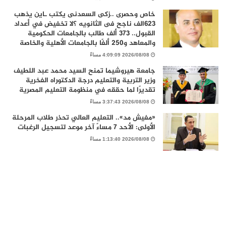
خاص وحصرى ..زكى السعدنى يكتب ـاين يذهب
٦٢٣الف ناجح فى الثانويه ؟لا تخفيض في أعداد
القبول.. 373 ألف طالب بالجامعات الحكومية
والمعاهد و250 ألفًا بالجامعات الأهلية والخاصة
2026/08/08 4:09:09 مساءً
جامعة هيروشيما تمنح السيد محمد عبد اللطيف
وزير التربية والتعليم درجة الدكتوراه الفخرية
تقديرًا لما حققه في منظومة التعليم المصرية
2026/08/08 3:37:43 مساءً
«مفيش مد».. التعليم العالي تحذر طلاب المرحلة
الأولى: الأحد 7 مساءً آخر موعد لتسجيل الرغبات
2026/08/08 1:13:40 مساءً