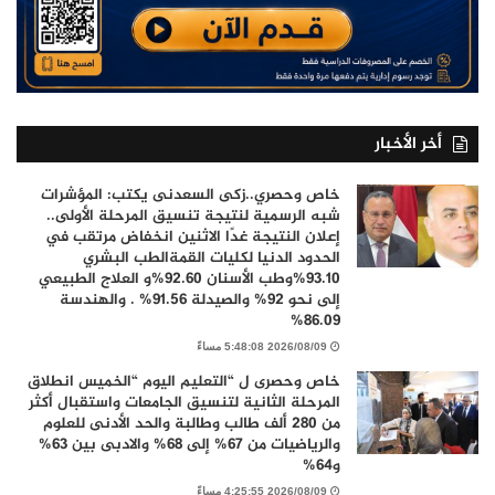
أخر الأخبار
خاص وحصري..زكى السعدنى يكتب: المؤشرات
شبه الرسمية لنتيجة تنسيق المرحلة الأولى..
إعلان النتيجة غدًا الاثنين انخفاض مرتقب في
الحدود الدنيا لكليات القمةالطب البشري
93.10%وطب الأسنان 92.60%و العلاج الطبيعي
إلى نحو 92% والصيدلة 91.56% . والهندسة
86.09%
2026/08/09 5:48:08 مساءً
خاص وحصرى ل “التعليم اليوم “الخميس انطلاق
المرحلة الثانية لتنسيق الجامعات واستقبال أكثر
من 280 ألف طالب وطالبة والحد الأدنى للعلوم
والرياضيات من 67% إلى 68% والادبى بين 63%
و64%
2026/08/09 4:25:55 مساءً