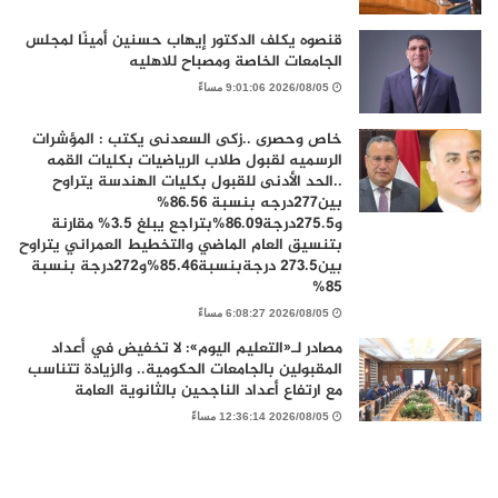
قنصوه يكلف الدكتور إيهاب حسنين أمينًا لمجلس
الجامعات الخاصة ومصباح للاهليه
2026/08/05 9:01:06 مساءً
خاص وحصرى ..زكى السعدنى يكتب : المؤشرات
الرسميه لقبول طلاب الرياضيات بكليات القمه
..الحد الأدنى للقبول بكليات الهندسة يتراوح
بين277درجه بنسبة 86.56%
و275.5درجة86.09%بتراجع يبلغ 3.5% مقارنة
بتنسيق العام الماضي والتخطيط العمراني يتراوح
بين273.5 درجةبنسبة85.46%و272درجة بنسبة
85%
2026/08/05 6:08:27 مساءً
مصادر لـ«التعليم اليوم»: لا تخفيض في أعداد
المقبولين بالجامعات الحكومية.. والزيادة تتناسب
مع ارتفاع أعداد الناجحين بالثانوية العامة
2026/08/05 12:36:14 مساءً