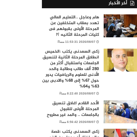
أخر الأخبار
هام وعاجل ..التعليم العالي
تهدد بعقاب المتخلفين عن
المرحلة الأولى بقبولهم فى
كليات المرحلة الثانيه ؟!
2026/08/07 11:53:31 مساءً
زكى السعدنى يكتب :الخميس
انطلاق المرحلة الثانية لتنسيق
الجامعات واستقبال أكثر من
280 ألف طالب وطالبة والحد
الأدنى للعلوم والرياضيات يدور
حول 67% إلى 68% والادبى بين
63% و64%
2026/08/07 8:22:40 مساءً
الأحد القادم اغلاق تنسيق
المرحلة الأولى للقبول
بالجامعات .. والمد غير مطروح
2026/08/07 6:56:42 مساءً
زكى السعدنى يكتب :قصة