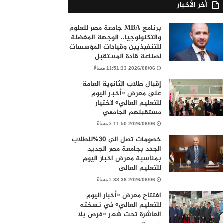
أخر الأخبار
برنامج MBA جامعة مصر للعلوم
والتكنولوجيا.. الوجهة المفضلة
للتنفيذيين وقيادات المؤسسات
لصناعة قادة المستقبل
2026/08/06 11:51:33 مساءً
إقبال طلاب الثانوية العامة
على معرض «أخبار اليوم
للتعليم العالي» لاختيار
مستقبلهم الجامعي
2026/08/06 3:11:50 مساءً
خصومات تصل الى 30%للطلاب
الجدد بجامعة مصر الجديد
بمناسبة معرض اخبار اليوم
للتعليم العالى
2026/08/06 2:38:38 مساءً
افتتاح معرض «أخبار اليوم
للتعليم العالي» في نسخته
العاشرة تحت شعار «فرص بلا