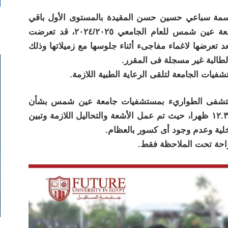
سمة سباعي حسين حسن المقيدة بالمستوى الأول باقي
للإعادة بقسم تربية الطفل بكلية البنات جامعة عين شمس للعام الجامعي ٢٠٢٤/٢٠٢٥، قد تعرضت
 تعرضها لاغماء مفاجىء أثناء جلوسها مع زميلاتها وذلك
 الطالبة غير مسجلة فى المقرر.
يات الجامعة لتلقى الرعاية الطبية اللازمة.
 مستشفى الطواريء بمستشفيات جامعة عين شمس بشأن
المريضة، انه تم استقبالها فى تمام الساعة ١٢.٣٠ ظهرا، حيث تم عمل الأشعة والتحاليل اللازمة وتبين
خلية وعدم وجود أى كسور بالعظام.
احة تحت الملاحظة فقط.