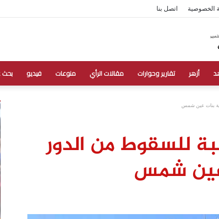
 الخصوصية
اتصل بنا
د
أزهر
تقارير وحوارات
مقالات الرأي
منوعات
فيديو
بحث 
لية بنات عين شمس
ة للسقوط من الدور
 عين شمس