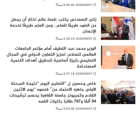
2026/08/07 6:56:42 مساءً
زكى السعدنى يكتب :قصة عالم اختار أن يجعل
من الضوء طريقًا للعلم.. ومن العلم طريقًا لخدمة
الإنسان
2026/08/07 6:38:13 مساءً
الوزير محمد عبد اللطيف أمام مؤتمر الجامعات
العالمى للسلام: تعزيز التعاون الدولي في المجال
التعليمي ركيزة أساسية لتحقيق أهداف التنمية
المستدامة
2026/08/07 6:27:16 مساءً
خاص وحصرى ل “التعليم اليوم “نتيجة المرحلة
الاولى جاهزه الاعتماد من” قنصوه “يوم الاثنين
القادم وكمبيوتر جامعة القاهرة يحسم ترشيحات
94 ألفًا و767 طالبًا بكليات القمه
2026/08/07 5:53:36 مساءً