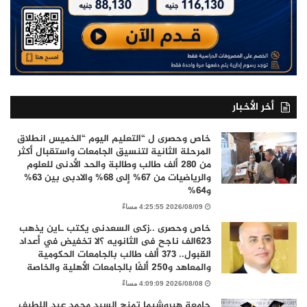
أخر الأخبار
خاص وحصرى ل “التعليم اليوم “الخميس انطلاق
المرحلة الثانية لتنسيق الجامعات واستقبال أكثر
من 280 ألف طالب وطالبة والحد الأدنى للعلوم
والرياضيات من 67% إلى 68% والادبى بين 63%
و64%
2026/08/09 4:25:55 مساءً
خاص وحصرى ..زكى السعدنى يكتب ـاين يذهب
٦٢٣الف ناجح فى الثانويه ؟لا تخفيض في أعداد
القبول.. 373 ألف طالب بالجامعات الحكومية
والمعاهد و250 ألفًا بالجامعات الأهلية والخاصة
2026/08/08 4:09:09 مساءً
جامعة هيروشيما تمنح السيد محمد عبد اللطيف