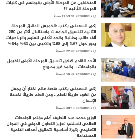
المتخلفين عن المرحلة الأولى بقبولهم فى كليات
المرحلة الثانيه ؟!
2026/08/07 11:53:31 مساءً
زكى السعدنى يكتب :الخميس انطلاق المرحلة
الثانية لتنسيق الجامعات واستقبال أكثر من 280
ألف طالب وطالبة والحد الأدنى للعلوم والرياضيات
يدور حول 67% إلى 68% والادبى بين 63% و64%
2026/08/07 8:22:40 مساءً
الأحد القادم اغلاق تنسيق المرحلة الأولى للقبول
بالجامعات .. والمد غير مطروح
2026/08/07 6:56:42 مساءً
زكى السعدنى يكتب :قصة عالم اختار أن يجعل
من الضوء طريقًا للعلم.. ومن العلم طريقًا لخدمة
الإنسان
2026/08/07 6:38:13 مساءً
الوزير محمد عبد اللطيف أمام مؤتمر الجامعات
العالمى للسلام: تعزيز التعاون الدولي في المجال
التعليمي ركيزة أساسية لتحقيق أهداف التنمية
المستدامة