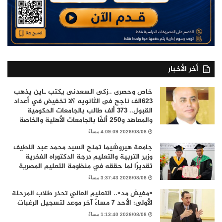
أخر الأخبار
خاص وحصرى ..زكى السعدنى يكتب ـاين يذهب
٦٢٣الف ناجح فى الثانويه ؟لا تخفيض في أعداد
القبول.. 373 ألف طالب بالجامعات الحكومية
والمعاهد و250 ألفًا بالجامعات الأهلية والخاصة
2026/08/08 4:09:09 مساءً
جامعة هيروشيما تمنح السيد محمد عبد اللطيف
وزير التربية والتعليم درجة الدكتوراه الفخرية
تقديرًا لما حققه في منظومة التعليم المصرية
2026/08/08 3:37:43 مساءً
«مفيش مد».. التعليم العالي تحذر طلاب المرحلة
الأولى: الأحد 7 مساءً آخر موعد لتسجيل الرغبات
2026/08/08 1:13:40 مساءً