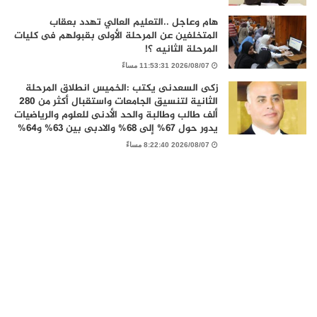
هام وعاجل ..التعليم العالي تهدد بعقاب
المتخلفين عن المرحلة الأولى بقبولهم فى كليات
المرحلة الثانيه ؟!
2026/08/07 11:53:31 مساءً
زكى السعدنى يكتب :الخميس انطلاق المرحلة
الثانية لتنسيق الجامعات واستقبال أكثر من 280
ألف طالب وطالبة والحد الأدنى للعلوم والرياضيات
يدور حول 67% إلى 68% والادبى بين 63% و64%
2026/08/07 8:22:40 مساءً