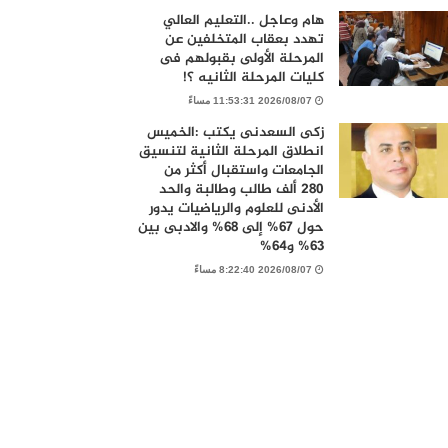
هام وعاجل ..التعليم العالي
تهدد بعقاب المتخلفين عن
المرحلة الأولى بقبولهم فى
كليات المرحلة الثانيه ؟!
2026/08/07 11:53:31 مساءً
زكى السعدنى يكتب :الخميس
انطلاق المرحلة الثانية لتنسيق
الجامعات واستقبال أكثر من
280 ألف طالب وطالبة والحد
الأدنى للعلوم والرياضيات يدور
حول 67% إلى 68% والادبى بين
63% و64%
2026/08/07 8:22:40 مساءً