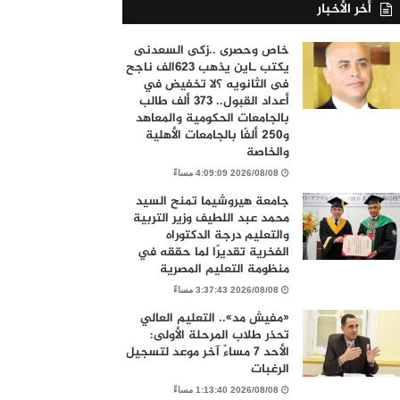
أخر الأخبار
خاص وحصرى ..زكى السعدنى
يكتب ـاين يذهب ٦٢٣الف ناجح
فى الثانويه ؟لا تخفيض في
أعداد القبول.. 373 ألف طالب
بالجامعات الحكومية والمعاهد
و250 ألفًا بالجامعات الأهلية
والخاصة
2026/08/08 4:09:09 مساءً
جامعة هيروشيما تمنح السيد
محمد عبد اللطيف وزير التربية
والتعليم درجة الدكتوراه
الفخرية تقديرًا لما حققه في
منظومة التعليم المصرية
2026/08/08 3:37:43 مساءً
«مفيش مد».. التعليم العالي
تحذر طلاب المرحلة الأولى:
الأحد 7 مساءً آخر موعد لتسجيل
الرغبات
2026/08/08 1:13:40 مساءً