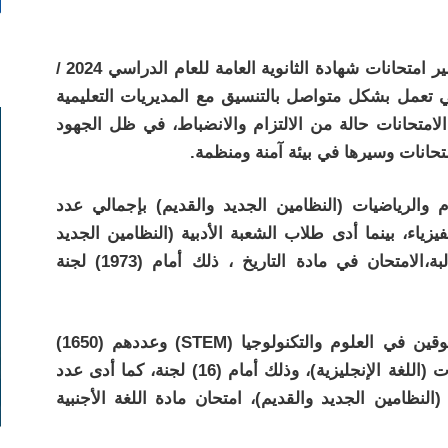
تابعت وزارة التربية والتعليم والتعليم الفني سير امتحانات شهادة الثانوية العامة للعام الدراسي 2024 /
لتي تعمل بشكل متواصل بالتنسيق مع المديريات التعليمية
تحانات حالة من الالتزام والانضباط، في ظل الجهود
متحانات وسيرها في بيئة آمنة ومنظمة.
م والرياضيات (النظامين الجديد والقديم) بإجمالي عدد
دة الفيزياء، بينما أدى طلاب الشعبة الأدبية (النظامين الجديد
والقديم) بإجمالي عدد (181169) طالبًا/ طالبة،الامتحان في مادة التاريخ ، ذلك أمام (1973) لجنة
وفي السياق ذاته، أدى طلاب مدارس المتفوقين في العلوم والتكنولوجيا (STEM) وعددهم (1650)
طالبًا/ طالبة اختبار الاستعداد للقبول بالجامعات (اللغة الإنجليزية)، وذلك أمام (16) لجنة، كما أدى عدد
 (النظامين الجديد والقديم)، امتحان مادة اللغة الأجنبية