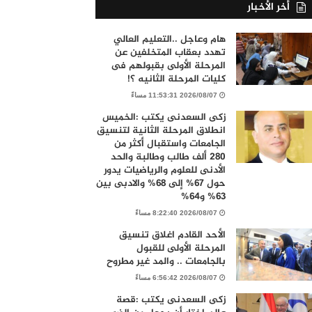
أخر الأخبار
هام وعاجل ..التعليم العالي
تهدد بعقاب المتخلفين عن
المرحلة الأولى بقبولهم فى
كليات المرحلة الثانيه ؟!
2026/08/07 11:53:31 مساءً
زكى السعدنى يكتب :الخميس
انطلاق المرحلة الثانية لتنسيق
الجامعات واستقبال أكثر من
280 ألف طالب وطالبة والحد
الأدنى للعلوم والرياضيات يدور
حول 67% إلى 68% والادبى بين
63% و64%
2026/08/07 8:22:40 مساءً
الأحد القادم اغلاق تنسيق
المرحلة الأولى للقبول
بالجامعات .. والمد غير مطروح
2026/08/07 6:56:42 مساءً
زكى السعدنى يكتب :قصة