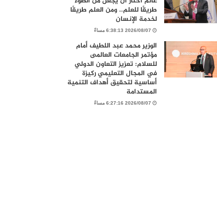
عالم اختار أن يجعل من الضوء
طريقًا للعلم.. ومن العلم طريقًا
لخدمة الإنسان
2026/08/07 6:38:13 مساءً
الوزير محمد عبد اللطيف أمام
مؤتمر الجامعات العالمى
للسلام: تعزيز التعاون الدولي
في المجال التعليمي ركيزة
أساسية لتحقيق أهداف التنمية
المستدامة
2026/08/07 6:27:16 مساءً