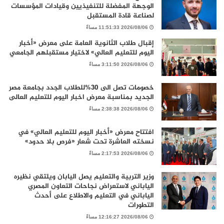
الوجهة المفضلة للتنفيذيين وقيادات المؤسسات
لصناعة قادة المستقبل
2026/08/06 11:51:33 مساءً
إقبال طلاب الثانوية العامة على معرض «أخبار
اليوم للتعليم العالي» لاختيار مستقبلهم الجامعي
2026/08/06 3:11:50 مساءً
خصومات تصل الى 30%للطلاب الجدد بجامعة مصر
الجديد بمناسبة معرض اخبار اليوم للتعليم العالى
2026/08/06 2:38:38 مساءً
افتتاح معرض «أخبار اليوم للتعليم العالي» في
نسخته العاشرة تحت شعار «فرص بلا حدود»
2026/08/06 2:17:53 مساءً
وزير التربية والتعليم يصل اليابان ويلتقي نظيره
الياباني لاستعراض نجاحات التعاون المصري
الياباني في التعليم والاطلاع على أحدث
التطورات
2026/08/06 12:16:27 مساءً