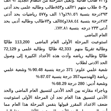
و٧٢١ طالب طالبة .وتقبل المرحله من النظام الجديد ٩٢ الف
و٥٠٣ طلاب منهم ٢١الف و٨٥٣طالب وطالبه علمى بحد أدنى
٢٩٣درجة بنسبة ٩١.٥٦٪و١٦ الف و٥٧٧ رياضيات بحد أدنى
٢٨٣درجة بنسبة ٨٨.٤٤٪و٥٤الف و٧٣طالب وطالبه أدبى بحد
أدنى ٢٣٣ درجه بنسبة ٧٢.٨١٪.
العام الماضى
استوعبت المرحلة الأولى العام الماضى 113,200 طالبًا
وطالبة تقريبًا منهم 42,333 طالبًا وطالبه علمى و 72,129
طالبًا وطالبه رياضه وأدت هذه الأعداد الكبيرة إلى وصول
الحد الادنى لطلاب
شعبة علمي علوم: 371 درجة بنسبة 90.48 % وشعبة علمي
رياضة (الهندسيه357 درجة بنسبة 87.07 %
وشعبة أدبي: 280 درجة 68.29 %
وباجراء مقارنه بين الحد الأدنى لتنسيق العام الماضى والحد
الأدنى لتنسيق هذا العام نجد أن المرحلة الأولى استوعبت
ضعف الاعداد المقرر قبولها بنفس المرحلة هذا العام مما