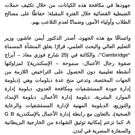
جهودها في مكافحة هذه الكيانات، من خلال تكثيف حملات
الضبطية القضائية خلال الفترة المقبلة؛ حفاظًا على مصالح
الطلاب وأولياء الأمور، وضمانًا لعدم التلاعب بهم.
واتساقًا مع هذه الجهود، أصدر الدكتور أيمن عاشور، وزير
التعليم العالي والبحث العلمي، قرارًا بغلق المنشأة المسماة
“Cambridge”، والكائنة في (25 شارع فوزي معاذ – أبراج
صفوة رجال الأعمال- سموحة – الإسكندرية)؛ لمزاولتها
أنشطة تعليمية دون الحصول على التراخيص اللازمة من
الجهات المختصة، وتدعي منح عدة دبلومات وهي (دبلومة
إدارة جودة المستشفيات ومكافحة العدوي، دبلومة إدارة
الموارد البشرية، دبلومة إدارة الأعمال، دبلومة الإمداد
والتوزيع، الدبلومة المهنية لإدارة المستشفيات والرعاية
الصحية)، بالتعاون مع رابطة إدارة الأعمال بالإسكندرية G B
A، كما تزعم إمكانية توثيق الشهادة من الخارجية البريطانية
والسفارة المصرية في لندن.