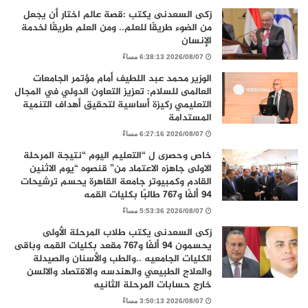
زكى السعدنى يكتب :قصة عالم اختار أن يجعل
من الضوء طريقًا للعلم.. ومن العلم طريقًا لخدمة
الإنسان
2026/08/07 6:38:13 مساءً
الوزير محمد عبد اللطيف أمام مؤتمر الجامعات
العالمى للسلام: تعزيز التعاون الدولي في المجال
التعليمي ركيزة أساسية لتحقيق أهداف التنمية
المستدامة
2026/08/07 6:27:16 مساءً
خاص وحصرى ل “التعليم اليوم “نتيجة المرحلة
الاولى جاهزه الاعتماد من” قنصوه “يوم الاثنين
القادم وكمبيوتر جامعة القاهرة يحسم ترشيحات
94 ألفًا و767 طالبًا بكليات القمه
2026/08/07 5:53:36 مساءً
زكى السعدنى يكتب طلاب المرحلة الأولى
يحسمون 94 ألفًا و767 مقعد بكليات القمه وباقى
الكليات الجامعيه ..والطب والأسنان والصيدلة
والعلاج الطبيعي والهندسه والاقتصاد والالسن
خارج حسابات المرحلة الثانيه
2026/08/07 3:50:13 مساءً