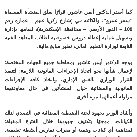
كما أصدر الدكتور أيمن عاشور، قرارًا بغلق المنشأة المسماة
“سنتر عمرو”، والكائنة في (شارع زكريا غنيم – عمارة رقم
109 – الدور الأرضي – محافظة الإسكندرية)، لقيامها بإدارة
وتسهيل عملية إعطاء دروس خصوصية لطلاب المعاهد الفنية
التابعة لوزارة التعليم العالي، نظير مبالغ مالية.
ووجه الدكتور أيمن عاشور بمخاطبة جميع الجهات المختصة؛
لإعمال شأنها نحو اتخاذ الإجراءات القانونية اللازمة؛ لتنفيذ
القرار الوزاري بالغلق الإداري، واتخاذ كافة الإجراءات
القانونية والقضائية حيال المنشأتين في حال معاودتهما
مزاولة أعمالهما مرة أخرى.
وأشاد الوزير بجهود لجنة الضبطية القضائية في التصدي لتلك
الكيانات، موجهًا بتكثيف جهودها خلال الفترة المقبلة؛
لمداهمة أي كيانات وهمية أو مقرات تمارس أنشطة تعليمية،