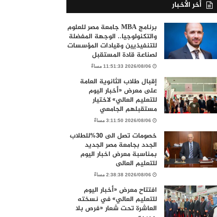
أخر الأخبار
برنامج MBA جامعة مصر للعلوم
والتكنولوجيا.. الوجهة المفضلة
للتنفيذيين وقيادات المؤسسات
لصناعة قادة المستقبل
2026/08/06 11:51:33 مساءً
إقبال طلاب الثانوية العامة
على معرض «أخبار اليوم
للتعليم العالي» لاختيار
مستقبلهم الجامعي
2026/08/06 3:11:50 مساءً
خصومات تصل الى 30%للطلاب
الجدد بجامعة مصر الجديد
بمناسبة معرض اخبار اليوم
للتعليم العالى
2026/08/06 2:38:38 مساءً
افتتاح معرض «أخبار اليوم
للتعليم العالي» في نسخته
العاشرة تحت شعار «فرص بلا