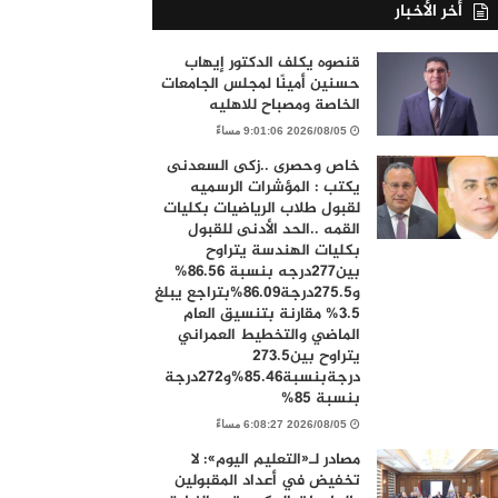
أخر الأخبار
قنصوه يكلف الدكتور إيهاب
حسنين أمينًا لمجلس الجامعات
الخاصة ومصباح للاهليه
2026/08/05 9:01:06 مساءً
خاص وحصرى ..زكى السعدنى
يكتب : المؤشرات الرسميه
لقبول طلاب الرياضيات بكليات
القمه ..الحد الأدنى للقبول
بكليات الهندسة يتراوح
بين277درجه بنسبة 86.56%
و275.5درجة86.09%بتراجع يبلغ
3.5% مقارنة بتنسيق العام
الماضي والتخطيط العمراني
يتراوح بين273.5
درجةبنسبة85.46%و272درجة
بنسبة 85%
2026/08/05 6:08:27 مساءً
مصادر لـ«التعليم اليوم»: لا
تخفيض في أعداد المقبولين