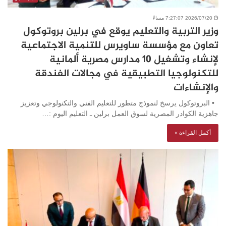
2026/07/20 7:27:07 مساءً
وزير التربية والتعليم يوقع في برلين بروتوكول
تعاون مع مؤسسة ساويرس للتنمية الاجتماعية
لإنشاء وتشغيل 10 مدارس مصرية ألمانية
للتكنولوجيا التطبيقية في مجالات الفندقة
والإنشاءات
• البروتوكول يرسخ لنموذج متطور للتعليم الفني والتكنولوجي وتعزيز
جاهزية الكوادر المصرية لسوق العمل برلين ـ التعليم اليوم :…
أكمل القراءة »