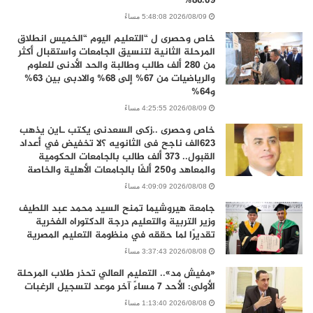
86.09%
2026/08/09 5:48:08 مساءً
خاص وحصرى ل “التعليم اليوم “الخميس انطلاق
المرحلة الثانية لتنسيق الجامعات واستقبال أكثر
من 280 ألف طالب وطالبة والحد الأدنى للعلوم
والرياضيات من 67% إلى 68% والادبى بين 63%
و64%
2026/08/09 4:25:55 مساءً
خاص وحصرى ..زكى السعدنى يكتب ـاين يذهب
٦٢٣الف ناجح فى الثانويه ؟لا تخفيض في أعداد
القبول.. 373 ألف طالب بالجامعات الحكومية
والمعاهد و250 ألفًا بالجامعات الأهلية والخاصة
2026/08/08 4:09:09 مساءً
جامعة هيروشيما تمنح السيد محمد عبد اللطيف
وزير التربية والتعليم درجة الدكتوراه الفخرية
تقديرًا لما حققه في منظومة التعليم المصرية
2026/08/08 3:37:43 مساءً
«مفيش مد».. التعليم العالي تحذر طلاب المرحلة
الأولى: الأحد 7 مساءً آخر موعد لتسجيل الرغبات
2026/08/08 1:13:40 مساءً