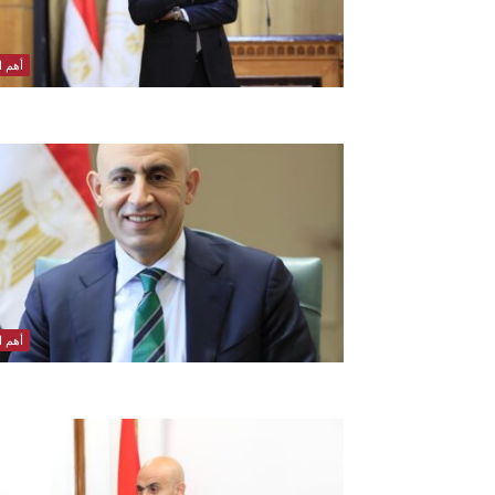
أهم ال
أهم ال