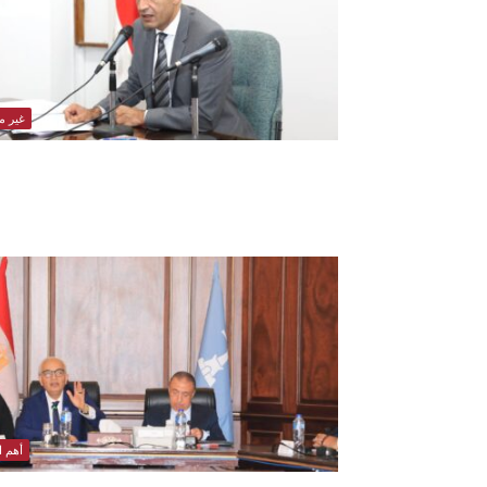
غير 
أهم ال