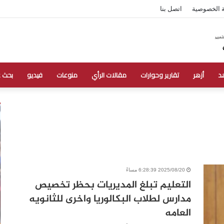
 الخصوصية
اتصل بنا
د
أزهر
تقارير وحوارات
مقالات الرأي
منوعات
فيديو
بحث 
2025/08/20 6:28:39 مساءً
التعليم تبلغ المديريات بحظر تخصيص
مدارس لطلاب البكالوريا واخرى للثانويه
العامه