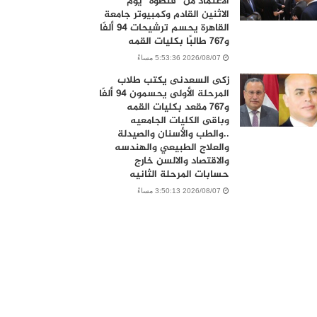
الاعتماد من” قنصوه “يوم
الاثنين القادم وكمبيوتر جامعة
القاهرة يحسم ترشيحات 94 ألفًا
و767 طالبًا بكليات القمه
2026/08/07 5:53:36 مساءً
زكى السعدنى يكتب طلاب
المرحلة الأولى يحسمون 94 ألفًا
و767 مقعد بكليات القمه
وباقى الكليات الجامعيه
..والطب والأسنان والصيدلة
والعلاج الطبيعي والهندسه
والاقتصاد والالسن خارج
حسابات المرحلة الثانيه
2026/08/07 3:50:13 مساءً