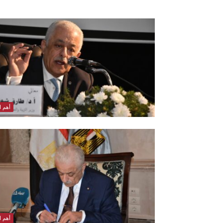
أهم ال
أهم ال