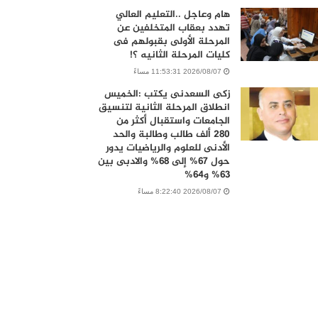
هام وعاجل ..التعليم العالي
تهدد بعقاب المتخلفين عن
المرحلة الأولى بقبولهم فى
كليات المرحلة الثانيه ؟!
2026/08/07 11:53:31 مساءً
زكى السعدنى يكتب :الخميس
انطلاق المرحلة الثانية لتنسيق
الجامعات واستقبال أكثر من
280 ألف طالب وطالبة والحد
الأدنى للعلوم والرياضيات يدور
حول 67% إلى 68% والادبى بين
63% و64%
2026/08/07 8:22:40 مساءً