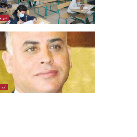
غير 
أهم ال