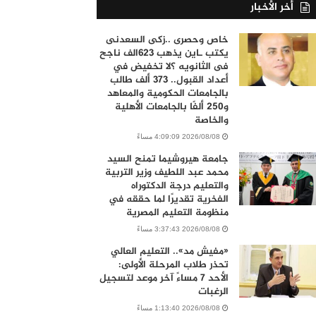
أخر الأخبار
خاص وحصرى ..زكى السعدنى
يكتب ـاين يذهب ٦٢٣الف ناجح
فى الثانويه ؟لا تخفيض في
أعداد القبول.. 373 ألف طالب
بالجامعات الحكومية والمعاهد
و250 ألفًا بالجامعات الأهلية
والخاصة
2026/08/08 4:09:09 مساءً
جامعة هيروشيما تمنح السيد
محمد عبد اللطيف وزير التربية
والتعليم درجة الدكتوراه
الفخرية تقديرًا لما حققه في
منظومة التعليم المصرية
2026/08/08 3:37:43 مساءً
«مفيش مد».. التعليم العالي
تحذر طلاب المرحلة الأولى:
الأحد 7 مساءً آخر موعد لتسجيل
الرغبات
2026/08/08 1:13:40 مساءً