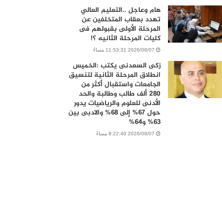
هام وعاجل ..التعليم العالي
تهدد بعقاب المتخلفين عن
المرحلة الأولى بقبولهم فى
كليات المرحلة الثانيه ؟!
2026/08/07 11:53:31 مساءً
زكى السعدنى يكتب :الخميس
انطلاق المرحلة الثانية لتنسيق
الجامعات واستقبال أكثر من
280 ألف طالب وطالبة والحد
الأدنى للعلوم والرياضيات يدور
حول 67% إلى 68% والادبى بين
63% و64%
2026/08/07 8:22:40 مساءً