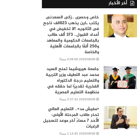
أخر الأخبار
خاص وحصرى ..زكى السعدنى
يكتب ـاين يذهب ٦٢٣الف ناجح
فى الثانويه ؟لا تخفيض في
أعداد القبول.. 373 ألف طالب
بالجامعات الحكومية والمعاهد
و250 ألفًا بالجامعات الأهلية
والخاصة
2026/08/08 4:09:09 مساءً
جامعة هيروشيما تمنح السيد
محمد عبد اللطيف وزير التربية
والتعليم درجة الدكتوراه
الفخرية تقديرًا لما حققه في
منظومة التعليم المصرية
2026/08/08 3:37:43 مساءً
«مفيش مد».. التعليم العالي
تحذر طلاب المرحلة الأولى:
الأحد 7 مساءً آخر موعد لتسجيل
الرغبات
2026/08/08 1:13:40 مساءً