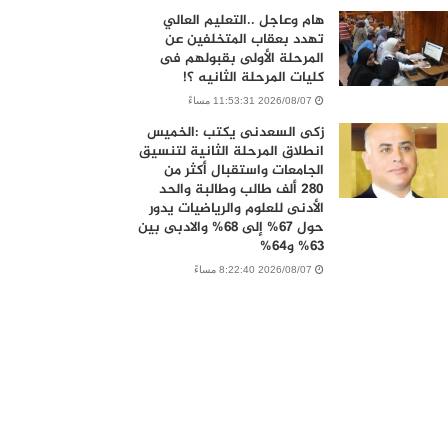
هام وعاجل ..التعليم العالي
تهدد بعقاب المتخلفين عن
المرحلة الأولى بقبولهم فى
كليات المرحلة الثانيه ؟!
2026/08/07 11:53:31 مساءً
زكى السعدنى يكتب :الخميس
انطلاق المرحلة الثانية لتنسيق
الجامعات واستقبال أكثر من
280 ألف طالب وطالبة والحد
الأدنى للعلوم والرياضيات يدور
حول 67% إلى 68% والادبى بين
63% و64%
2026/08/07 8:22:40 مساءً