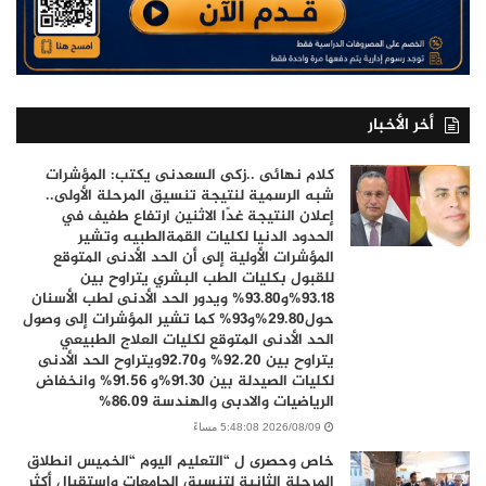
أخر الأخبار
كلام نهائى ..زكى السعدنى يكتب: المؤشرات
شبه الرسمية لنتيجة تنسيق المرحلة الأولى..
إعلان النتيجة غدًا الاثنين ارتفاع طفيف في
الحدود الدنيا لكليات القمةالطبيه وتشير
المؤشرات الأولية إلى أن الحد الأدنى المتوقع
للقبول بكليات الطب البشري يتراوح بين
93.18%و93.80% ويدور الحد الأدنى لطب الأسنان
حول29.80%و93% كما تشير المؤشرات إلى وصول
الحد الأدنى المتوقع لكليات العلاج الطبيعي
يتراوح بين 92.20% و92.70ويتراوح الحد الأدنى
لكليات الصيدلة بين 91.30%و 91.56% وانخفاض
الرياضيات والادبى والهندسة 86.09%
2026/08/09 5:48:08 مساءً
خاص وحصرى ل “التعليم اليوم “الخميس انطلاق
المرحلة الثانية لتنسيق الجامعات واستقبال أكثر