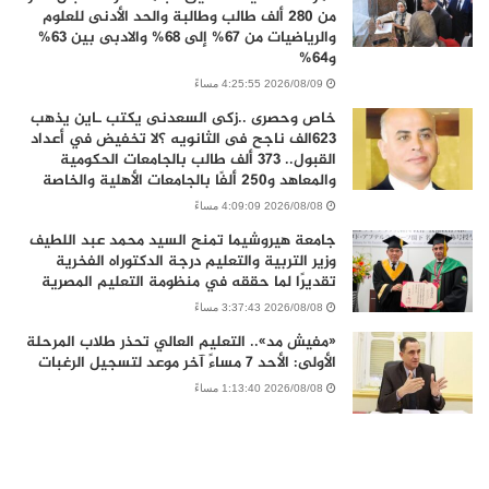
من 280 ألف طالب وطالبة والحد الأدنى للعلوم
والرياضيات من 67% إلى 68% والادبى بين 63%
و64%
2026/08/09 4:25:55 مساءً
خاص وحصرى ..زكى السعدنى يكتب ـاين يذهب
٦٢٣الف ناجح فى الثانويه ؟لا تخفيض في أعداد
القبول.. 373 ألف طالب بالجامعات الحكومية
والمعاهد و250 ألفًا بالجامعات الأهلية والخاصة
2026/08/08 4:09:09 مساءً
جامعة هيروشيما تمنح السيد محمد عبد اللطيف
وزير التربية والتعليم درجة الدكتوراه الفخرية
تقديرًا لما حققه في منظومة التعليم المصرية
2026/08/08 3:37:43 مساءً
«مفيش مد».. التعليم العالي تحذر طلاب المرحلة
الأولى: الأحد 7 مساءً آخر موعد لتسجيل الرغبات
2026/08/08 1:13:40 مساءً