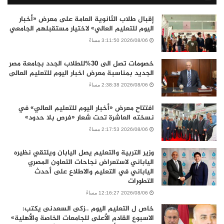
إقبال طلاب الثانوية العامة على معرض «أخبار
اليوم للتعليم العالي» لاختيار مستقبلهم الجامعي
2026/08/06 3:11:50 مساءً
خصومات تصل الى 30%للطلاب الجدد بجامعة مصر
الجديد بمناسبة معرض اخبار اليوم للتعليم العالى
2026/08/06 2:38:38 مساءً
افتتاح معرض «أخبار اليوم للتعليم العالي» في
نسخته العاشرة تحت شعار «فرص بلا حدود»
2026/08/06 2:17:53 مساءً
وزير التربية والتعليم يصل اليابان ويلتقي نظيره
الياباني لاستعراض نجاحات التعاون المصري
الياباني في التعليم والاطلاع على أحدث
التطورات
2026/08/06 12:16:27 مساءً
خاص ل التعليم اليوم ..زكى السعدنى يكتب:
الاسبوع القادم الأعلى للجامعات الخاصة والأهلية»