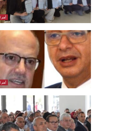
أهم ال
أهم ال