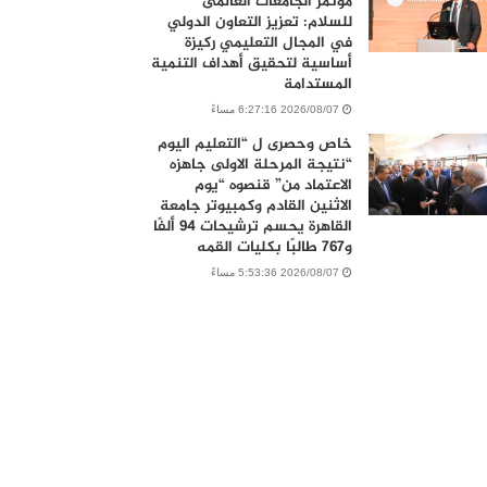
مؤتمر الجامعات العالمى
للسلام: تعزيز التعاون الدولي
في المجال التعليمي ركيزة
أساسية لتحقيق أهداف التنمية
المستدامة
2026/08/07 6:27:16 مساءً
خاص وحصرى ل “التعليم اليوم
“نتيجة المرحلة الاولى جاهزه
الاعتماد من” قنصوه “يوم
الاثنين القادم وكمبيوتر جامعة
القاهرة يحسم ترشيحات 94 ألفًا
و767 طالبًا بكليات القمه
2026/08/07 5:53:36 مساءً