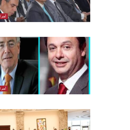
أهم ال
أهم ال