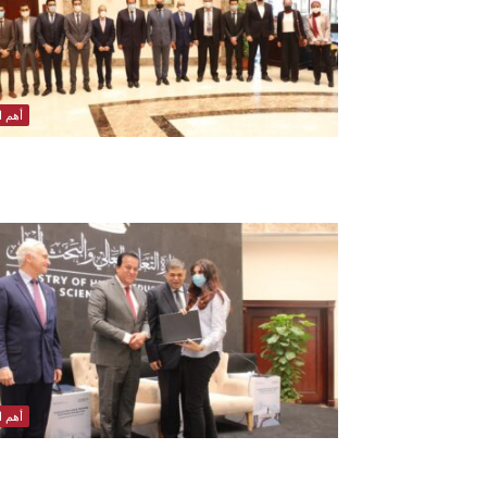
أهم ال
أهم ال