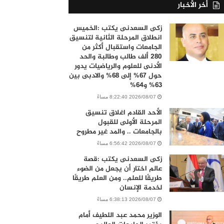
أخر الأخبار
زكى السعدنى يكتب :الخميس
انطلاق المرحلة الثانية لتنسيق
الجامعات واستقبال أكثر من
280 ألف طالب وطالبة والحد
الأدنى للعلوم والرياضيات يدور
حول 67% إلى 68% والادبى بين
63% و64%
2026/08/07 8:22:40 مساءً
الأحد القادم اغلاق تنسيق
المرحلة الأولى للقبول
بالجامعات .. والمد غير مطروح
2026/08/07 6:56:42 مساءً
زكى السعدنى يكتب :قصة
عالم اختار أن يجعل من الضوء
طريقًا للعلم.. ومن العلم طريقًا
لخدمة الإنسان
2026/08/07 6:38:13 مساءً
الوزير محمد عبد اللطيف أمام