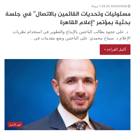
2024/05/08 7:29:26 مساءً
مسئوليات وتحديات القائمين بالاتصال” في جلسة
بحثية بمؤتمر “إعلام القاهرة
د. علي عجوة يطالب الباحثين بالإبداع والتطوير في استخدام نظريات
الإعلام د. سماح محمدي: على الباحثين وضع مقدمات في…
أكمل القراءة »
أهم الأخبار