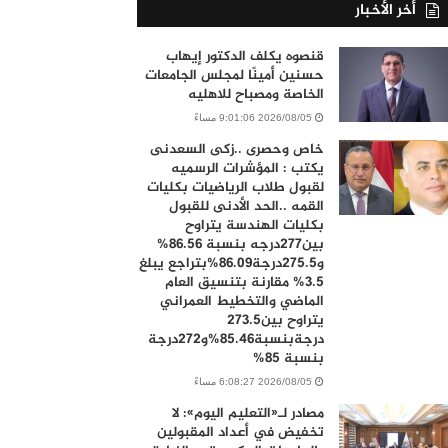
أخر الأخبار
قنصوه يكلف الدكتور إيهاب
حسنين أمينًا لمجلس الجامعات
الخاصة ومصباح للاهليه
2026/08/05 9:01:06 مساءً
خاص وحصرى ..زكى السعدنى
يكتب : المؤشرات الرسميه
لقبول طلاب الرياضيات بكليات
القمه ..الحد الأدنى للقبول
بكليات الهندسة يتراوح
بين277درجه بنسبة 86.56%
و275.5درجة86.09%بتراجع يبلغ
3.5% مقارنة بتنسيق العام
الماضي والتخطيط العمراني
يتراوح بين273.5
درجةبنسبة85.46%و272درجة
بنسبة 85%
2026/08/05 6:08:27 مساءً
مصادر لـ«التعليم اليوم»: لا
تخفيض في أعداد المقبولين