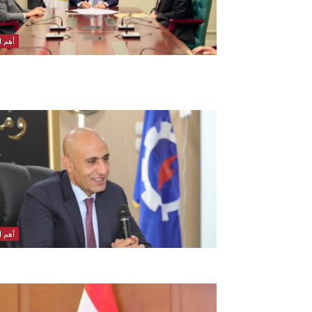
أهم ال
أهم ال