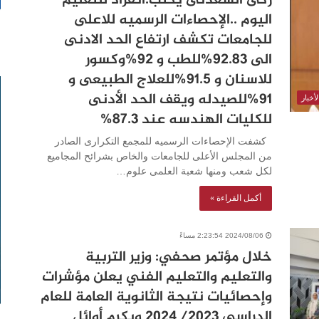
زكى السعدنى يكتب:انفراد للتعليم
اليوم ..الإحصاءات الرسميه للاعلى
للجامعات تكشف ارتفاع الحد الادنى
الى 92.83%للطب و 92%وكسور
للاسنان و 91.5%للعلاج الطبيعى و
91%للصيدله ويقف الحد الأدنى
أخبار
للكليات الهندسه عند 87.3%
كشفت الإحصاءات الرسميه للمجمع التكرارى الصادر
من المجلس الأعلى للجامعات والخاص بشرائح المجاميع
لكل شعب ومنها شعبة العلمى علوم…
أكمل القراءة »
2024/08/06 2:23:54 مساءً
خلال مؤتمر صحفي: وزير التربية
والتعليم والتعليم الفني يعلن مؤشرات
وإحصائيات نتيجة الثانوية العامة للعام
الدراسي ٢٠٢٣/ ٢٠٢٤ ويكرم أوائل