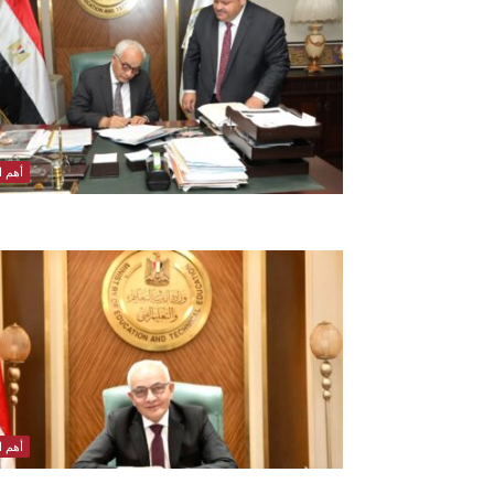
أهم ال
أهم ال