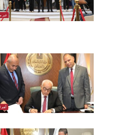
غير 
أهم ال