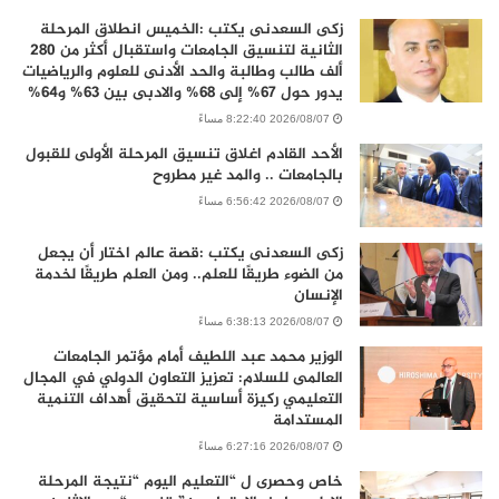
زكى السعدنى يكتب :الخميس انطلاق المرحلة
الثانية لتنسيق الجامعات واستقبال أكثر من 280
ألف طالب وطالبة والحد الأدنى للعلوم والرياضيات
يدور حول 67% إلى 68% والادبى بين 63% و64%
2026/08/07 8:22:40 مساءً
الأحد القادم اغلاق تنسيق المرحلة الأولى للقبول
بالجامعات .. والمد غير مطروح
2026/08/07 6:56:42 مساءً
زكى السعدنى يكتب :قصة عالم اختار أن يجعل
من الضوء طريقًا للعلم.. ومن العلم طريقًا لخدمة
الإنسان
2026/08/07 6:38:13 مساءً
الوزير محمد عبد اللطيف أمام مؤتمر الجامعات
العالمى للسلام: تعزيز التعاون الدولي في المجال
التعليمي ركيزة أساسية لتحقيق أهداف التنمية
المستدامة
2026/08/07 6:27:16 مساءً
خاص وحصرى ل “التعليم اليوم “نتيجة المرحلة