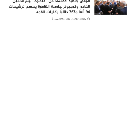
الاولى جاهزه الاعتماد من” قنصوه “يوم الاثنين
القادم وكمبيوتر جامعة القاهرة يحسم ترشيحات
94 ألفًا و767 طالبًا بكليات القمه
2026/08/07 5:53:36 مساءً