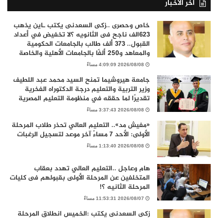
أخر الأخبار
خاص وحصرى ..زكى السعدنى يكتب ـاين يذهب
٦٢٣الف ناجح فى الثانويه ؟لا تخفيض في أعداد
القبول.. 373 ألف طالب بالجامعات الحكومية
والمعاهد و250 ألفًا بالجامعات الأهلية والخاصة
2026/08/08 4:09:09 مساءً
جامعة هيروشيما تمنح السيد محمد عبد اللطيف
وزير التربية والتعليم درجة الدكتوراه الفخرية
تقديرًا لما حققه في منظومة التعليم المصرية
2026/08/08 3:37:43 مساءً
«مفيش مد».. التعليم العالي تحذر طلاب المرحلة
الأولى: الأحد 7 مساءً آخر موعد لتسجيل الرغبات
2026/08/08 1:13:40 مساءً
هام وعاجل ..التعليم العالي تهدد بعقاب
المتخلفين عن المرحلة الأولى بقبولهم فى كليات
المرحلة الثانيه ؟!
2026/08/07 11:53:31 مساءً
زكى السعدنى يكتب :الخميس انطلاق المرحلة