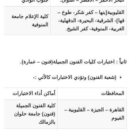
البحر الأحمر – الأقصر – أسوان.
جنوب الوادي
القليوبية[بنها – كفر شكر- طوخ –
كلية الإعلام جامعة
قها]- الشرقية- البحيرة- الدقهلية-
المنوفية
الغربية- المنوفية- كفر الشيخ.
ثانياً : اختبارات كليات الفنون الجميلة(فنون – عمارة).
(شعبة الفنون) وتؤدي الاختبارات كالأتي :-
المحافظات
أماكن أداء الاختبارات
كلية الفنون الجميلة
القاهرة – الجيزة – القليوبية –
(فنون) جامعة حلوان
الفيوم
بالزمالك