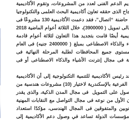
طة الدولة 2030 بتولى تقديم الدعم الفنى لعدد من المشروعات، وتقوم الأكاديمية
نجاح الذى حققه تعاون أكاديمية البحث العلمى والتكنولوجيا
مع الجهاز القومى لتنظيم الاتصالات من خلال حاضنة “اتصال”، فقد دعمت الأكاديمية 130 مشروعًا فى
مجال إنترنت الأشياء والذكاء الاصطناعى بإجمالى تمويل ( 3900000)، خلال الثلاثة أعوام الماضية 2018
ًا إلى أن الأكاديمية أيضًا قامت بتجديد هذا التعاون لثلاثة أعوام قادمة
لتمويل 80 مشروعًا فى مجال إنترنت الأشياء والذكاء الاصطناعى بمبلغ ( 2400000 جنيه) فى العام
مستوى جميع المحافظات لطلبة المرحلة النهائية فى
ة فى مجال إنترنت الأشياء والذكاء الاصطناعى أو فى
يس الأكاديمية للتنمية التكنولوجية إلى أن الأكاديمية
وقعت بروتوكولاً مشتركًا مع نقابة المهندسين الفرعية بالإسكندرية لاختيار (10) مشروعات هندسية من
حصول على التمويل فى مجال المدن الذكية، والذى يقدر
يعد التعاون الأول من نوعه فى مجال التواصل مع النقابات المهنية
ين والمتفوقين فى المجال الهندسى، مؤكدًا استعداد
فة مؤسسات الدولة تساعد في وصول دعم الأكاديمية إلى