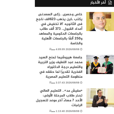
أخر الأخبار
خاص وحصرى ..زكى السعدنى
يكتب ـاين يذهب ٦٢٣الف ناجح
فى الثانويه ؟لا تخفيض في
أعداد القبول.. 373 ألف طالب
بالجامعات الحكومية والمعاهد
و250 ألفًا بالجامعات الأهلية
والخاصة
2026/08/08 4:09:09 مساءً
جامعة هيروشيما تمنح السيد
محمد عبد اللطيف وزير التربية
والتعليم درجة الدكتوراه
الفخرية تقديرًا لما حققه في
منظومة التعليم المصرية
2026/08/08 3:37:43 مساءً
«مفيش مد».. التعليم العالي
تحذر طلاب المرحلة الأولى:
الأحد 7 مساءً آخر موعد لتسجيل
الرغبات
2026/08/08 1:13:40 مساءً