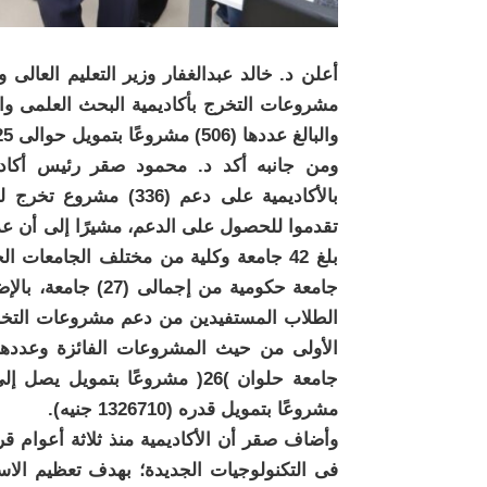
أعلن د. خالد عبدالغفار وزير التعليم العالى 
والبالغ عددها (506) مشروعًا بتمويل حوالى 25 مليون جنيه.
ومن جانبه أكد د. محمود صقر رئيس أكاديمي
تقدموا للحصول على الدعم، مشيرًا إلى أن عد
مشروعًا بتمويل قدره (1326710 جنيه).
وأضاف صقر أن الأكاديمية منذ ثلاثة أعوام ق
فى التكنولوجيات الجديدة؛ بهدف تعظيم ال