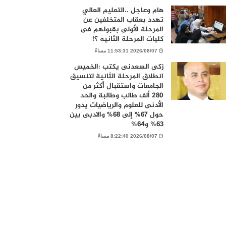
هام وعاجل ..التعليم العالي
تهدد بعقاب المتخلفين عن
المرحلة الأولى بقبولهم فى
كليات المرحلة الثانيه ؟!
2026/08/07 11:53:31 مساءً
زكى السعدنى يكتب :الخميس
انطلاق المرحلة الثانية لتنسيق
الجامعات واستقبال أكثر من
280 ألف طالب وطالبة والحد
الأدنى للعلوم والرياضيات يدور
حول 67% إلى 68% والادبى بين
63% و64%
2026/08/07 8:22:40 مساءً