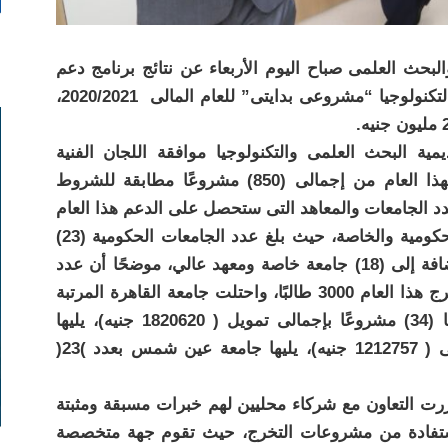
والبحث العلمى صباح اليوم الأربعاء عن نتائج برنامج دعم
مشروعات التخرج بأكاديمية البحث العلمى والتكنولوجيا “مشروعى بدايتى” للعام المالى 2020/2021،
ة البحث العلمى والتكنولوجيا موافقة اللجان الفنية
بالأكاديمية على دعم (336) مشروع تخرج لهذا العام من إجمالى (850) مشروعًا مطابقة للشروط
د الجامعات والمعاهد التى ستحصل على الدعم هذا العام
بلغ 42 جامعة وكلية من مختلف الجامعات الحكومية والخاصة، حيث بلغ عدد الجامعات الحكومية (23)
جامعة حكومية من إجمالى (27) جامعة، بالإضافة إلى (18) جامعة خاصة ومعهد عالي، موضحًا أن عدد
الطلاب المستفيدين من دعم مشروعات التخرج هذا العام 3000 طالبًا، واحتلت جامعة القاهرة المرتبة
الأولى من حيث المشروعات الفائزة وعددها (34) مشروعًا بإجمالى تمويل ( 1820620 جنيه)، يليها
جامعة حلوان )26( مشروعًا بتمويل يصل إلى ( 1212757 جنيه)، يليها جامعة عين شمس بعدد )23(
ررت التعاون مع شركاء محليين لهم خبرات مسبقة ومثبتة
استفادة من مشروعات التخرج، حيث تقوم جهة متخصصة